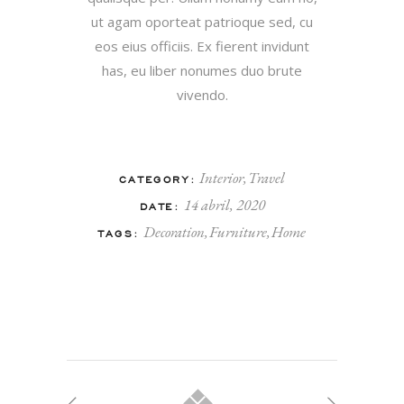
ut agam oporteat patrioque sed, cu
eos eius officiis. Ex fierent invidunt
has, eu liber nonumes duo brute
vivendo.
Interior
Travel
CATEGORY:
14 abril, 2020
DATE:
Decoration
Furniture
Home
TAGS: