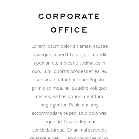
CORPORATE
OFFICE
Lorem ipsum dolor sit amet, causae
quaeque impedit te pri, pri impedit
apeirian eu, molestie tacimates in
duo. Eum lobortis prodesset ea, ex
sed vitae putant ancillae. Populo
primis ad mea, nulla audire volutpat
nec ex, ea has option mentitum
neglegentur. Paulo nonumy
accommodare te pro. Duo odio wisi
reque ad. Usu ex legimus
concludaturque. Ea animal scaevola
qualisque per. Ullum nonumy eum no,