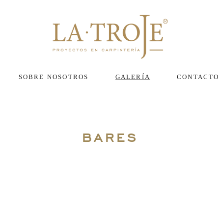
SOBRE NOSOTROS
GALERÍA
CONTACTO
ARMARIOS Y GABINETES
BAÑOS
BARES
BARES
COCINAS
COMEDORES Y SALAS
COMERCIO
ESCRITORIOS Y
LIBREROS